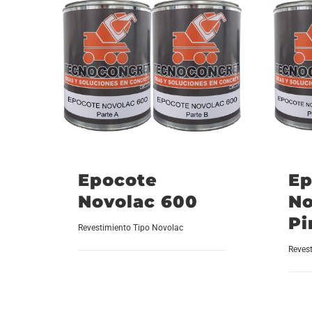
Epocote
Ep
Novolac 600
No
Pi
Revestimiento Tipo Novolac
Reves