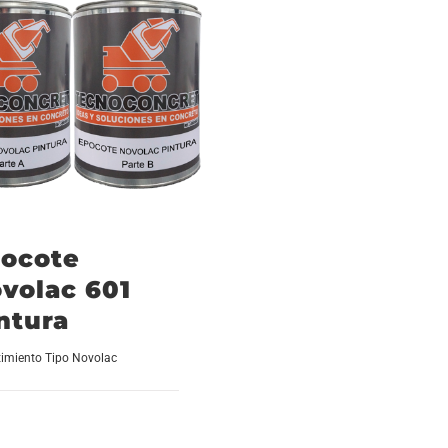
ocote
volac 601
ntura
timiento Tipo Novolac