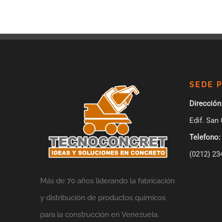
SEDE 
Dirección
Edif. San 
Telefono:
(0212) 23
Más de 70 años liderando la fabricación
y distribución de productos químicos
para la construcción en Venezuela.