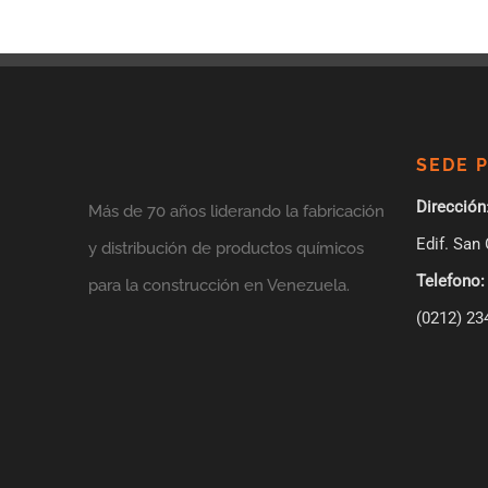
SEDE 
Dirección
Más de 70 años liderando la fabricación
Edif. San 
y distribución de productos químicos
Telefono:
para la construcción en Venezuela.
(0212) 23