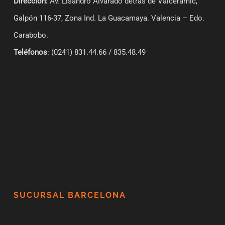
Dirección:
Av. Lisandro Alvarado detrás de Valceramic,
Galpón 116-37, Zona Ind. La Guacamaya. Valencia – Edo.
Carabobo.
Teléfonos
: (0241) 831.44.66 / 835.48.49
SUCURSAL BARCELONA