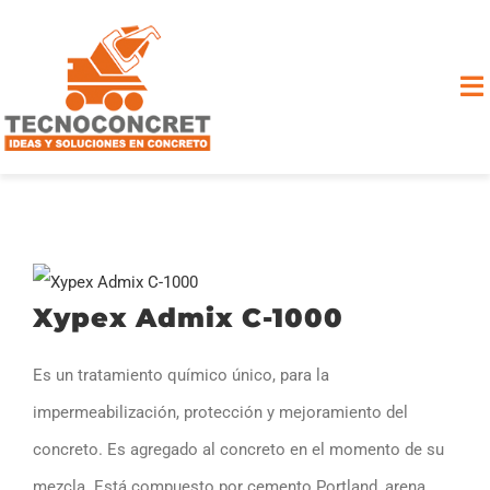
Saltar
al
contenido
To
Na
INICIO
EMPRESA
PRODUCTOS
Xypex Admix C-1000
SERVICIOS
Es un tratamiento químico único, para la
impermeabilización, protección y mejoramiento del
CONTÁCTENOS
concreto. Es agregado al concreto en el momento de su
mezcla. Está compuesto por cemento Portland, arena