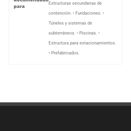
Estructuras secundarias de
para
contención. • Fundaciones. •
Túneles y sistemas de
subterráneos. • Piscinas. •
Estructura para estacionamientos.
• Prefabricados.